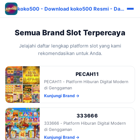
koko500 - Download koko500 Resmi - Daftar & Login Aman
Semua Brand Slot Terpercaya
Jelajahi daftar lengkap platform slot yang kami
rekomendasikan untuk Anda.
PECAH11
PECAH11 - Platform Hiburan Digital Modern
di Genggaman
Kunjungi Brand →
333666
333666 - Platform Hiburan Digital Modern
di Genggaman
Kunjungi Brand →