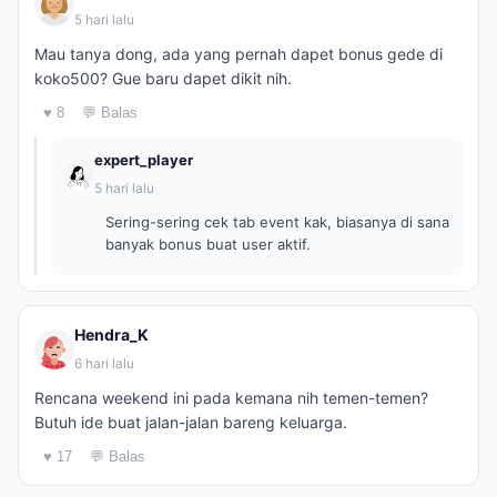
5 hari lalu
Mau tanya dong, ada yang pernah dapet bonus gede di
koko500? Gue baru dapet dikit nih.
♥ 8
💬 Balas
expert_player
5 hari lalu
Sering-sering cek tab event kak, biasanya di sana
banyak bonus buat user aktif.
Hendra_K
6 hari lalu
Rencana weekend ini pada kemana nih temen-temen?
Butuh ide buat jalan-jalan bareng keluarga.
♥ 17
💬 Balas