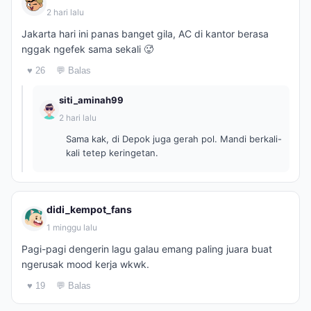
2 hari lalu
Jakarta hari ini panas banget gila, AC di kantor berasa
nggak ngefek sama sekali 🥵
♥ 26
💬 Balas
siti_aminah99
2 hari lalu
Sama kak, di Depok juga gerah pol. Mandi berkali-
kali tetep keringetan.
didi_kempot_fans
1 minggu lalu
Pagi-pagi dengerin lagu galau emang paling juara buat
ngerusak mood kerja wkwk.
♥ 19
💬 Balas