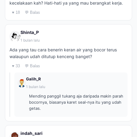
kecelakaan kah? Hati-hati ya yang mau berangkat kerja.
♥ 18
💬 Balas
Shinta_P
1 bulan lalu
Ada yang tau cara benerin keran air yang bocor terus
walaupun udah ditutup kenceng banget?
♥ 33
💬 Balas
Galih_R
1 bulan lalu
Mending panggil tukang aja daripada makin parah
bocornya, biasanya karet seal-nya itu yang udah
getas.
indah_sari