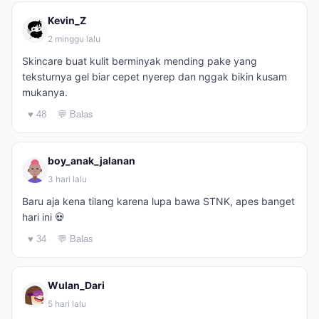
Kevin_Z
2 minggu lalu
Skincare buat kulit berminyak mending pake yang
teksturnya gel biar cepet nyerep dan nggak bikin kusam
mukanya.
♥ 48
💬 Balas
boy_anak_jalanan
3 hari lalu
Baru aja kena tilang karena lupa bawa STNK, apes banget
hari ini 💀
♥ 34
💬 Balas
Wulan_Dari
5 hari lalu