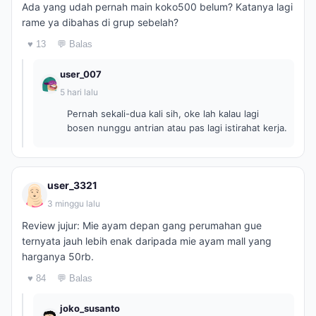
Ada yang udah pernah main koko500 belum? Katanya lagi
rame ya dibahas di grup sebelah?
♥ 13
💬 Balas
user_007
5 hari lalu
Pernah sekali-dua kali sih, oke lah kalau lagi
bosen nunggu antrian atau pas lagi istirahat kerja.
user_3321
3 minggu lalu
Review jujur: Mie ayam depan gang perumahan gue
ternyata jauh lebih enak daripada mie ayam mall yang
harganya 50rb.
♥ 84
💬 Balas
joko_susanto