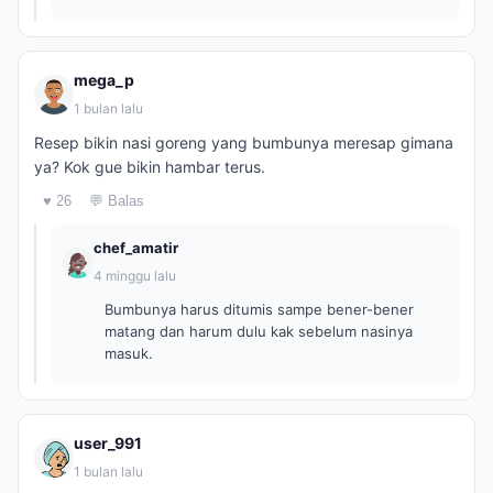
mega_p
1 bulan lalu
Resep bikin nasi goreng yang bumbunya meresap gimana
ya? Kok gue bikin hambar terus.
♥ 26
💬 Balas
chef_amatir
4 minggu lalu
Bumbunya harus ditumis sampe bener-bener
matang dan harum dulu kak sebelum nasinya
masuk.
user_991
1 bulan lalu