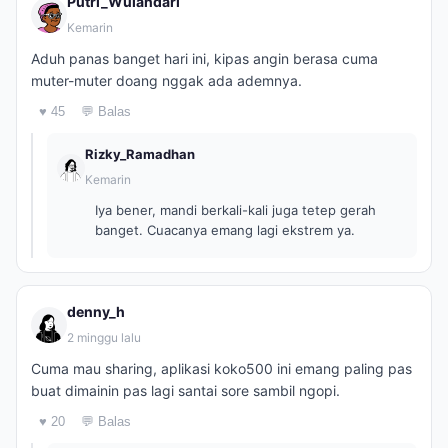
Putri_Wulandari
Kemarin
Aduh panas banget hari ini, kipas angin berasa cuma
muter-muter doang nggak ada ademnya.
♥ 45
💬 Balas
Rizky_Ramadhan
Kemarin
Iya bener, mandi berkali-kali juga tetep gerah
banget. Cuacanya emang lagi ekstrem ya.
denny_h
2 minggu lalu
Cuma mau sharing, aplikasi koko500 ini emang paling pas
buat dimainin pas lagi santai sore sambil ngopi.
♥ 20
💬 Balas