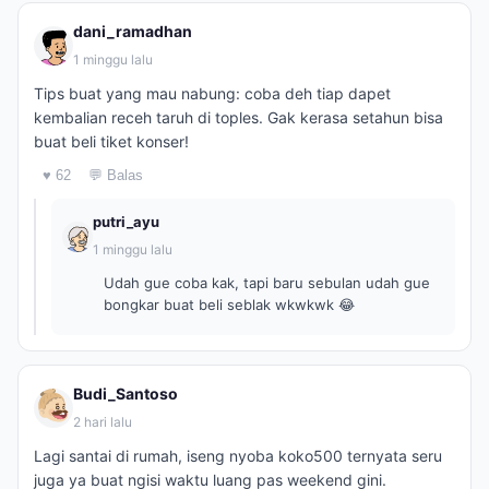
dani_ramadhan
1 minggu lalu
Tips buat yang mau nabung: coba deh tiap dapet
kembalian receh taruh di toples. Gak kerasa setahun bisa
buat beli tiket konser!
♥ 62
💬 Balas
putri_ayu
1 minggu lalu
Udah gue coba kak, tapi baru sebulan udah gue
bongkar buat beli seblak wkwkwk 😂
Budi_Santoso
2 hari lalu
Lagi santai di rumah, iseng nyoba koko500 ternyata seru
juga ya buat ngisi waktu luang pas weekend gini.