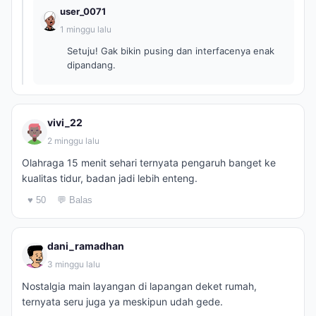
user_0071
1 minggu lalu
Setuju! Gak bikin pusing dan interfacenya enak
dipandang.
vivi_22
2 minggu lalu
Olahraga 15 menit sehari ternyata pengaruh banget ke
kualitas tidur, badan jadi lebih enteng.
♥ 50
💬 Balas
dani_ramadhan
3 minggu lalu
Nostalgia main layangan di lapangan deket rumah,
ternyata seru juga ya meskipun udah gede.