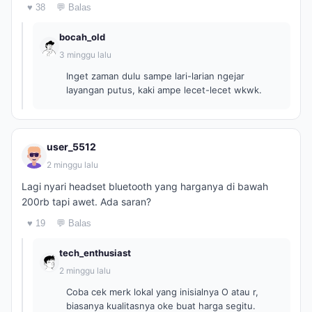
♥ 38
💬 Balas
bocah_old
3 minggu lalu
Inget zaman dulu sampe lari-larian ngejar
layangan putus, kaki ampe lecet-lecet wkwk.
user_5512
2 minggu lalu
Lagi nyari headset bluetooth yang harganya di bawah
200rb tapi awet. Ada saran?
♥ 19
💬 Balas
tech_enthusiast
2 minggu lalu
Coba cek merk lokal yang inisialnya O atau r,
biasanya kualitasnya oke buat harga segitu.