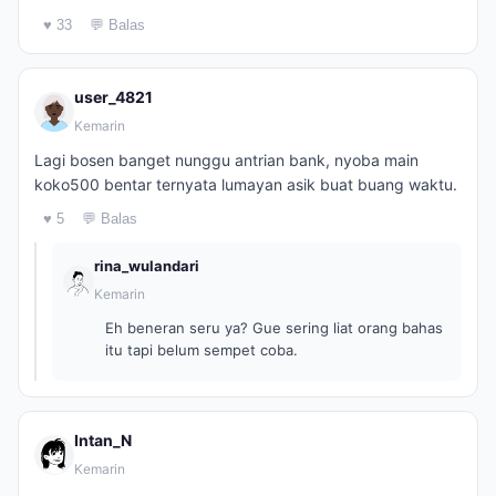
♥ 33
💬 Balas
user_4821
Kemarin
Lagi bosen banget nunggu antrian bank, nyoba main
koko500 bentar ternyata lumayan asik buat buang waktu.
♥ 5
💬 Balas
rina_wulandari
Kemarin
Eh beneran seru ya? Gue sering liat orang bahas
itu tapi belum sempet coba.
Intan_N
Kemarin