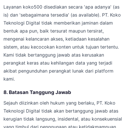
Layanan koko500 disediakan secara 'apa adanya' (as
is) dan 'sebagaimana tersedia' (as available). PT. Koko
Teknologi Digital tidak memberikan jaminan dalam
bentuk apa pun, baik tersurat maupun tersirat,
mengenai kelancaran akses, ketiadaan kesalahan
sistem, atau kecocokan konten untuk tujuan tertentu.
Kami tidak bertanggung jawab atas kerusakan
perangkat keras atau kehilangan data yang terjadi
akibat pengunduhan perangkat lunak dari platform
kami.
8. Batasan Tanggung Jawab
Sejauh diizinkan oleh hukum yang berlaku, PT. Koko
Teknologi Digital tidak akan bertanggung jawab atas
kerugian tidak langsung, insidental, atau konsekuensial
yang timbul dari penggunaan atau ketidakmampuan