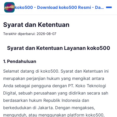
koko500 - Download koko500 Resmi - Daftar & Login Aman
Syarat dan Ketentuan
Terakhir diperbarui: 2026-08-07
Syarat dan Ketentuan Layanan koko500
1. Pendahuluan
Selamat datang di koko500. Syarat dan Ketentuan ini
merupakan perjanjian hukum yang mengikat antara
Anda sebagai pengguna dengan PT. Koko Teknologi
Digital, sebuah perusahaan yang didirikan secara sah
berdasarkan hukum Republik Indonesia dan
berkedudukan di Jakarta. Dengan mengakses,
mengunduh, atau menggunakan platform koko500,