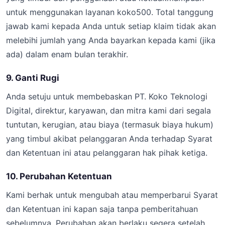
untuk menggunakan layanan koko500. Total tanggung
jawab kami kepada Anda untuk setiap klaim tidak akan
melebihi jumlah yang Anda bayarkan kepada kami (jika
ada) dalam enam bulan terakhir.
9. Ganti Rugi
Anda setuju untuk membebaskan PT. Koko Teknologi
Digital, direktur, karyawan, dan mitra kami dari segala
tuntutan, kerugian, atau biaya (termasuk biaya hukum)
yang timbul akibat pelanggaran Anda terhadap Syarat
dan Ketentuan ini atau pelanggaran hak pihak ketiga.
10. Perubahan Ketentuan
Kami berhak untuk mengubah atau memperbarui Syarat
dan Ketentuan ini kapan saja tanpa pemberitahuan
sebelumnya. Perubahan akan berlaku segera setelah