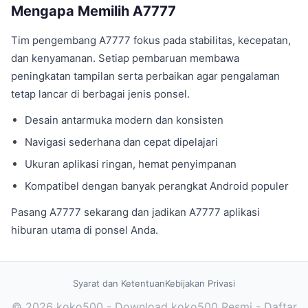
Mengapa Memilih A7777
Tim pengembang A7777 fokus pada stabilitas, kecepatan,
dan kenyamanan. Setiap pembaruan membawa
peningkatan tampilan serta perbaikan agar pengalaman
tetap lancar di berbagai jenis ponsel.
Desain antarmuka modern dan konsisten
Navigasi sederhana dan cepat dipelajari
Ukuran aplikasi ringan, hemat penyimpanan
Kompatibel dengan banyak perangkat Android populer
Pasang A7777 sekarang dan jadikan A7777 aplikasi
hiburan utama di ponsel Anda.
Syarat dan Ketentuan
Kebijakan Privasi
© 2026 koko500 - Download koko500 Resmi - Daftar