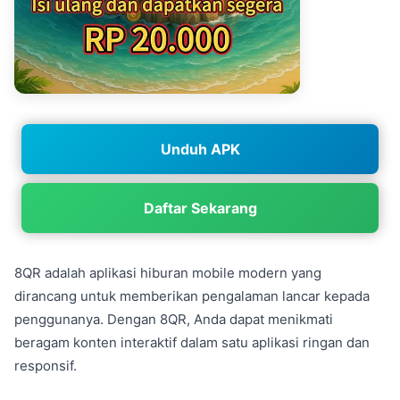
Unduh APK
Daftar Sekarang
8QR adalah aplikasi hiburan mobile modern yang
dirancang untuk memberikan pengalaman lancar kepada
penggunanya. Dengan 8QR, Anda dapat menikmati
beragam konten interaktif dalam satu aplikasi ringan dan
responsif.