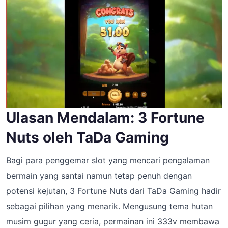
Ulasan Mendalam: 3 Fortune
Nuts oleh TaDa Gaming
Bagi para penggemar slot yang mencari pengalaman
bermain yang santai namun tetap penuh dengan
potensi kejutan, 3 Fortune Nuts dari TaDa Gaming hadir
sebagai pilihan yang menarik. Mengusung tema hutan
musim gugur yang ceria, permainan ini 333v membawa