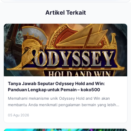
Artikel Terkait
Tanya Jawab Seputar Odyssey Hold and Win:
Panduan Lengkap untuk Pemain – koko500
Memahami mekanisme unik Odyssey Hold and Win akan
membantu Anda menikmati pengalaman bermain yang lebih
terarah dan menyenangkan. Bagaimana cara...
05 Agu 2026