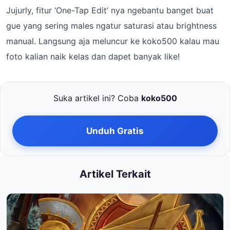
Jujurly, fitur ‘One-Tap Edit’ nya ngebantu banget buat
gue yang sering males ngatur saturasi atau brightness
manual. Langsung aja meluncur ke koko500 kalau mau
foto kalian naik kelas dan dapet banyak like!
Suka artikel ini? Coba
koko500
Unduh Gratis
Artikel Terkait