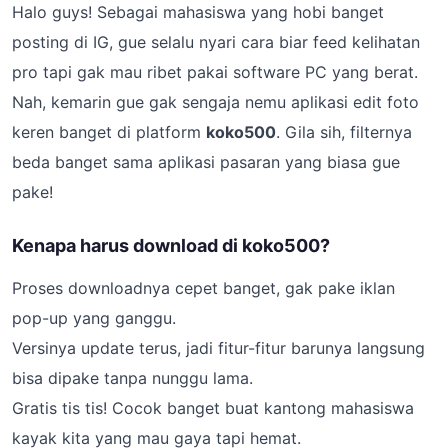
Halo guys! Sebagai mahasiswa yang hobi banget
posting di IG, gue selalu nyari cara biar feed kelihatan
pro tapi gak mau ribet pakai software PC yang berat.
Nah, kemarin gue gak sengaja nemu aplikasi edit foto
keren banget di platform
koko500
. Gila sih, filternya
beda banget sama aplikasi pasaran yang biasa gue
pake!
Kenapa harus download di koko500?
Proses downloadnya cepet banget, gak pake iklan
pop-up yang ganggu.
Versinya update terus, jadi fitur-fitur barunya langsung
bisa dipake tanpa nunggu lama.
Gratis tis tis! Cocok banget buat kantong mahasiswa
kayak kita yang mau gaya tapi hemat.