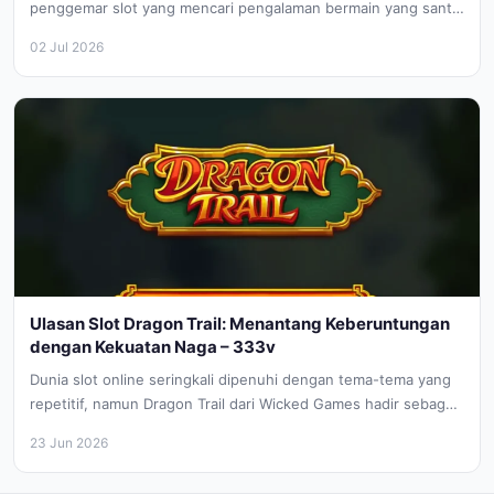
penggemar slot yang mencari pengalaman bermain yang santai
namun tetap...
02 Jul 2026
Ulasan Slot Dragon Trail: Menantang Keberuntungan
dengan Kekuatan Naga – 333v
Dunia slot online seringkali dipenuhi dengan tema-tema yang
repetitif, namun Dragon Trail dari Wicked Games hadir sebagai
tantangan bagi status...
23 Jun 2026