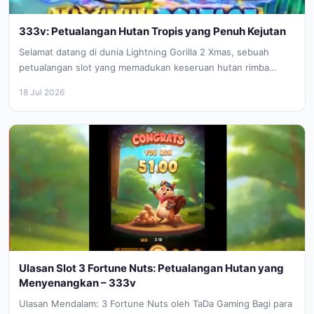
333v: Petualangan Hutan Tropis yang Penuh Kejutan
Selamat datang di dunia Lightning Gorilla 2 Xmas, sebuah
petualangan slot yang memadukan keseruan hutan rimba
dengan keajaiban musim liburan....
18 Jul 2026
Ulasan Slot 3 Fortune Nuts: Petualangan Hutan yang
Menyenangkan – 333v
Ulasan Mendalam: 3 Fortune Nuts oleh TaDa Gaming Bagi para