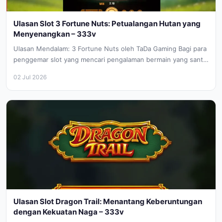
Ulasan Slot 3 Fortune Nuts: Petualangan Hutan yang
Menyenangkan – 333v
Ulasan Mendalam: 3 Fortune Nuts oleh TaDa Gaming Bagi para
penggemar slot yang mencari pengalaman bermain yang santai
namun tetap...
02 Jul 2026
Ulasan Slot Dragon Trail: Menantang Keberuntungan
dengan Kekuatan Naga – 333v